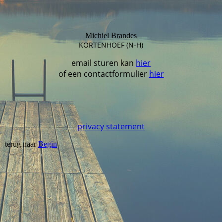
Michiel Brandes
KORTENHOEF (N-H)
email sturen kan
hier
of een contactformulier
hier
privacy statement
terug naar
Begin