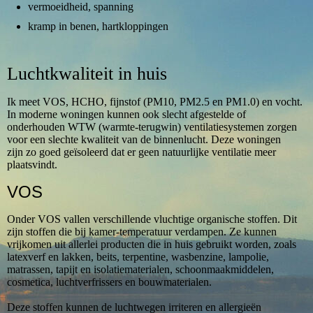
vermoeidheid, spanning
kramp in benen, hartkloppingen
Luchtkwaliteit in huis
Ik meet VOS, HCHO, fijnstof (PM10, PM2.5 en PM1.0) en vocht.
In moderne woningen kunnen ook slecht afgestelde of
onderhouden WTW (warmte-terugwin) ventilatiesystemen zorgen
voor een slechte kwaliteit van de binnenlucht. Deze woningen
zijn zo goed geïsoleerd dat er geen natuurlijke ventilatie meer
plaatsvindt.
VOS
Onder VOS vallen verschillende vluchtige organische stoffen. Dit
zijn stoffen die bij kamer-temperatuur verdampen. Ze kunnen
vrijkomen uit allerlei producten die in huis gebruikt worden, zoals
latexverf en lakken, beits, terpentine, wasbenzine, lampolie,
matrassen, tapijt en isolatiematerialen, schoonmaakmiddelen,
cosmetica, luchtverfrissers en bouwmaterialen.
Deze stoffen kunnen de luchtwegen irriteren en allergieën