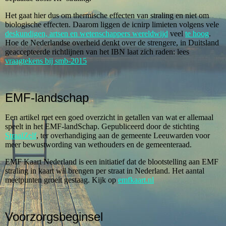
Het gaat hier dus om thermische effecten van straling en niet om
biologische effecten. Daarom liggen de icnirp limieten volgens vele
deskundigen, artsen en wetenschappers wereldwijd
veel
te hoog
.
Hoe de Nederlandse overheid denkt over de strengere, in Duitsland
geaccepteerde richtlijnen van het IBN laat zich raden: lees
vraagtekens bij smb-2015
EMF-landschap
Een artikel met een goed overzicht in getallen van wat er allemaal
speelt in het EMF-landSchap. Gepubliceerd door de stichting
StraalZelf
, ter overhandiging aan de gemeente Leeuwarden voor
meer bewustwording van wethouders en de gemeenteraad.
EMF Kaart Nederland is een initiatief dat de blootstelling aan EMF
straling in kaart wil brengen per straat in Nederland. Het aantal
meetpunten groeit gestaag. Kijk op
emfkaart.nl
Voorzorgsbeginsel