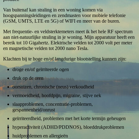
Van buitenaf kan straling in een woning komen via
hoogspanningsleidingen en zendmasten voor mobiele telefonie
(GSM, UMTS, LTE en 5G) of WIFI en meer van de buren.
Met frequentie- en veldsterktemeters meet ik het hele RF spectrum
aan niet-natuurlijke straling in je woning. Mijn apparatuur heeft een
bereik tot 10 Gigahertz. Elektrische velden tot 2000 volt per meter
en magnetische velden tot 2000 nano Tesla.
Klachten bij te hoge en/of langdurige blootstelling kunnen zijn:
droge en/of geïrriteerde ogen
druk op de oren
oorsuizen, chronische (neus) verkoudheid
vermoeidheid, hoofdpijn, migraine, stijve nek
slaapproblemen, concentratie-problemen,
gespannenheid/onrust
geïrriteerdheid, problemen met het korte termijn geheugen
hyperactiviteit (ADHD/PDDNOS), bloeddrukproblemen
huidproblemen en allergieën