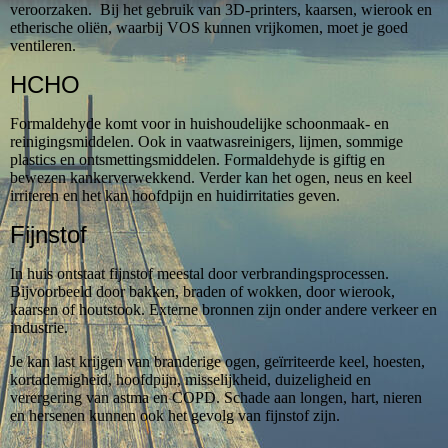
veroorzaken. Bij het gebruik van 3D-printers, kaarsen, wierook en
etherische oliën, waarbij VOS kunnen vrijkomen, moet je goed
ventileren.
HCHO
Formaldehyde komt voor in huishoudelijke schoonmaak- en
reinigingsmiddelen. Ook in vaatwasreinigers, lijmen, sommige
plastics en ontsmettingsmiddelen. Formaldehyde is giftig en
bewezen kankerverwekkend. Verder kan het ogen, neus en keel
irriteren en het kan hoofdpijn en huidirritaties geven.
Fijnstof
In huis ontstaat fijnstof meestal door verbrandingsprocessen.
Bijvoorbeeld door bakken, braden of wokken, door wierook,
kaarsen of houtstook. Externe bronnen zijn onder andere verkeer en
industrie.
Je kan last krijgen van branderige ogen, geïrriteerde keel, hoesten,
kortademigheid, hoofdpijn, misselijkheid, duizeligheid en
verergering van astma en COPD. Schade aan longen, hart, nieren
en hersenen kunnen ook het gevolg van fijnstof zijn.