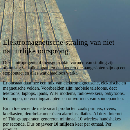
Elektromagnetische straling van niet-
natuurlijke oorspron
g
Deze antropogene of mensgemaakte vormen van straling zijn
afkomstig van alle apparaten en snoeren die aangesloten zijn op een
stopcontact en alles wat draadloos werkt.
Er ontstaat daarmee een mix van elektromagnetische, elektrische en
magnetische velden. Voorbeelden zijn: mobiele telefoons, dect
telefoons, laptops, Ipads, WiFi-modems, radiowekkers, babyfoons,
ledlampen, netvoedingsadapters en omvormers van zonnepanelen.
En in toenemende mate smart-producten zoals printers, ovens,
koelkasten, deurbel-camera's en alarminstallaties. Al deze Internet
of Things apparaten genereren minimaal 10 wireless handshakes
per seconde. Dus ongeveer
10 miljoen
keer per etmaal. Per
product.