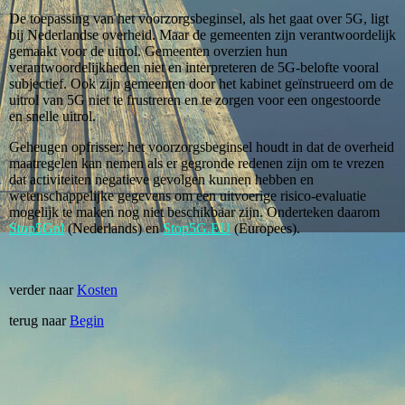
De toepassing van het voorzorgsbeginsel, als het gaat over 5G, ligt
bij Nederlandse overheid. Maar de gemeenten zijn verantwoordelijk
gemaakt voor de uitrol. Gemeenten overzien hun
verantwoordelijkheden niet en interpreteren de 5G-belofte vooral
subjectief. Ook zijn gemeenten door het kabinet geïnstrueerd om de
uitrol van 5G niet te frustreren en te zorgen voor een ongestoorde
en snelle uitrol.
Geheugen opfrisser: het voorzorgsbeginsel houdt in dat de overheid
maatregelen kan nemen als er gegronde redenen zijn om te vrezen
dat activiteiten negatieve gevolgen kunnen hebben en
wetenschappelijke gegevens om een uitvoerige risico-evaluatie
mogelijk te maken nog niet beschikbaar zijn. Onderteken daarom
Stop5Gnl
(Nederlands) en
Stop5G.EU
(Europees).
verder naar
Kosten
terug naar
Begin