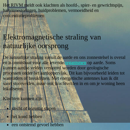
Het RIVM meldt ook klachten als hoofd-, spier- en gewrichtspijn,
hartritmestoringen, huidproblemen, vermoeidheid en
concentratieproblemen
Elektromagnetische straling van
natuurlijke oorsprong
De natuurlijke straling vanuit de aarde en ons zonnestelsel is overal
en is onmisbaar voor alle levende
organismen
op aarde. Soms
kunnen aardse velden verstoord worden door geologische
processen onder het aardoppervlak. Dit kan bijvoorbeeld leiden tot
wateraders of breuklijnen. Met energetische antennes kan ik dit
soort stoorvelden, maar ook krachtvelden in en om je woning heen
lokaliseren.
Klachten kunnen zijn:
slecht of onrustig slapen
het koud hebben
een ontstemd gevoel hebben