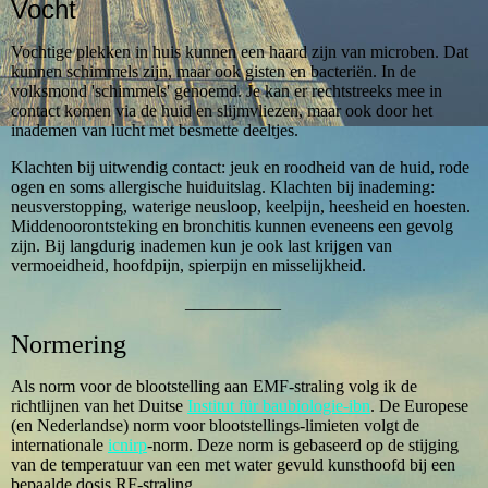
Vocht
Vochtige plekken in huis kunnen een haard zijn van microben. Dat
kunnen schimmels zijn, maar ook gisten en bacteriën. In de
volksmond 'schimmels' genoemd. Je kan er rechtstreeks mee in
contact komen via de huid en slijmvliezen, maar ook door het
inademen van lucht met besmette deeltjes.
Klachten bij uitwendig contact: jeuk en roodheid van de huid, rode
ogen en soms allergische huiduitslag. Klachten bij inademing:
neusverstopping, waterige neusloop, keelpijn, heesheid en hoesten.
Middenoorontsteking en bronchitis kunnen eveneens een gevolg
zijn. Bij langdurig inademen kun je ook last krijgen van
vermoeidheid, hoofdpijn, spierpijn en misselijkheid.
___________
Normering
Als norm voor de blootstelling aan EMF-straling volg ik de
richtlijnen van het Duitse
Institut für baubiologie-ibn
. De Europese
(en Nederlandse) norm voor blootstellings-limieten volgt de
internationale
icnirp
-norm. Deze norm is gebaseerd op de stijging
van de temperatuur van een met water gevuld kunsthoofd bij een
bepaalde dosis RF-straling.